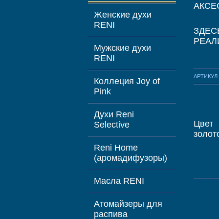
АКСЕ
Женские духи
RENI
ЗДЕС
РЕАЛ
Мужские духи
RENI
АРТИКУЛ
Коллеция Joy of
Pink
Духи Reni
Цвет
Selective
золот
Reni Home
(аромадифузоры)
Масла RENI
Атомайзеры для
распива