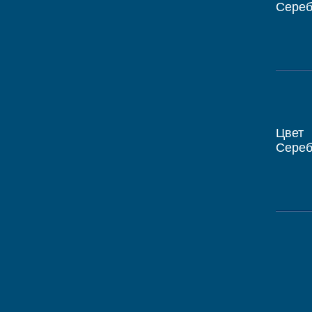
Сере
Цвет
Сере