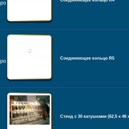
бро
Соединяющее кольцо R5
бро
Стенд с 30 катушками (62,5 х 46 х