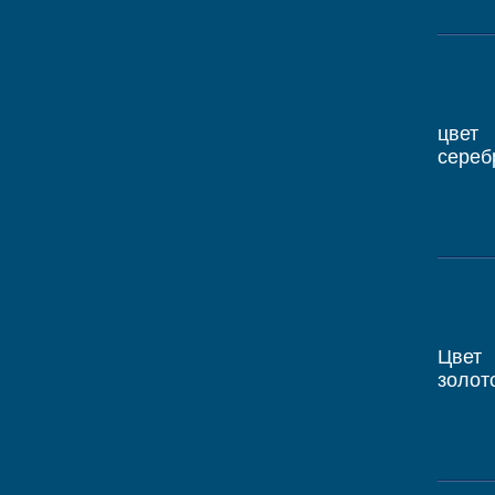
цвет
сереб
Цвет
золот