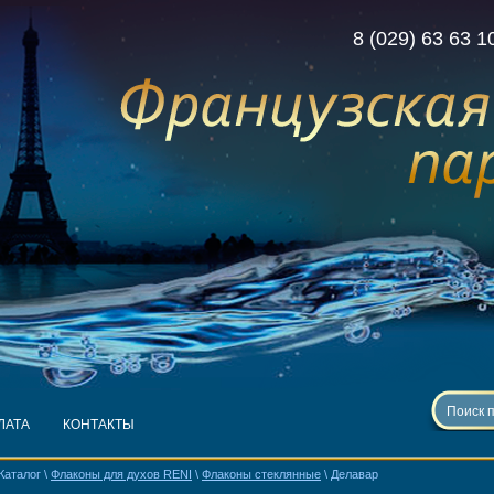
8 (029) 63 63 1
ЛАТА
КОНТАКТЫ
Каталог \
Флаконы для духов RENI
\
Флаконы стеклянные
\ Делавар