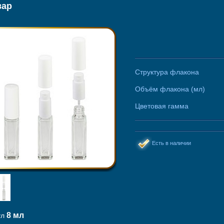
вар
Структура флакона
Объём флакона (мл)
Цветовая гамма
Есть в наличии
8 мл
ул