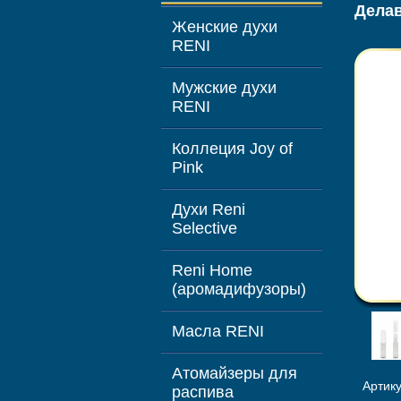
Дела
Женские духи
RENI
Мужские духи
RENI
Коллеция Joy of
Pink
Духи Reni
Selective
Reni Home
(аромадифузоры)
Масла RENI
Атомайзеры для
Артик
распива