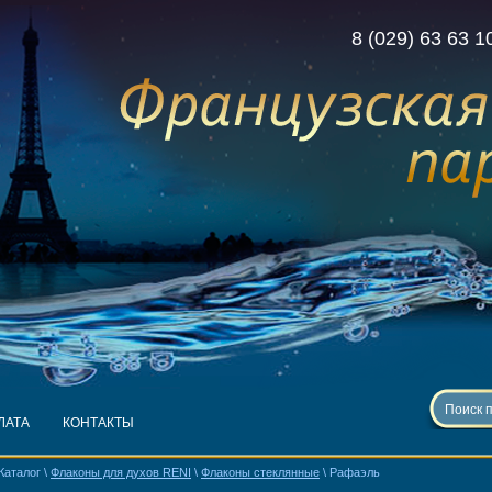
8 (029) 63 63 1
ЛАТА
КОНТАКТЫ
Каталог \
Флаконы для духов RENI
\
Флаконы стеклянные
\ Рафаэль