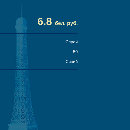
6.8
бел. руб.
Спрей
50
Синий