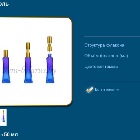
эль
Структура флакона
Объём флакона (мл)
Цветовая гамма
Есть в наличии
50 мл
ул