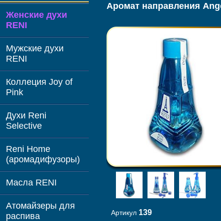
Аромат направления Ange
Женские духи
RENI
Мужские духи
RENI
Коллеция Joy of
Pink
Духи Reni
Selective
Reni Home
(аромадифузоры)
Масла RENI
Атомайзеры для
139
Артикул
распива