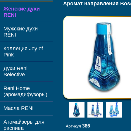
Аромат направления Boss
Женские духи
RENI
Мужские духи
RENI
Коллеция Joy of
Pink
Духи Reni
Selective
Reni Home
(аромадифузоры)
Масла RENI
Атомайзеры для
386
Артикул
распива