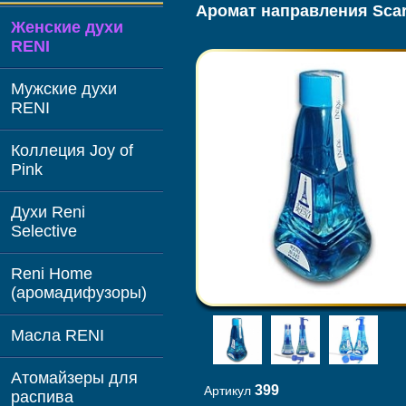
Аромат направления Scarl
Женские духи
RENI
Мужские духи
RENI
Коллеция Joy of
Pink
Духи Reni
Selective
Reni Home
(аромадифузоры)
Масла RENI
Атомайзеры для
399
Артикул
распива