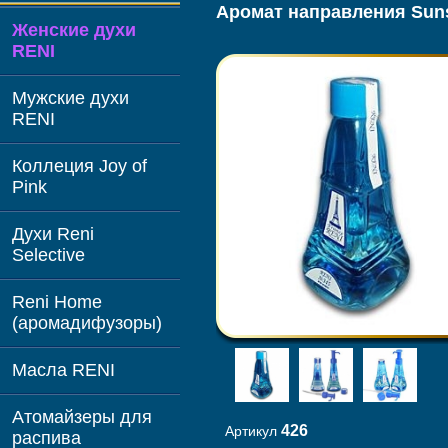
Аромат направления Suns
Женские духи
RENI
Мужские духи
RENI
Коллеция Joy of
Pink
Духи Reni
Selective
Reni Home
(аромадифузоры)
Масла RENI
Атомайзеры для
426
Артикул
распива