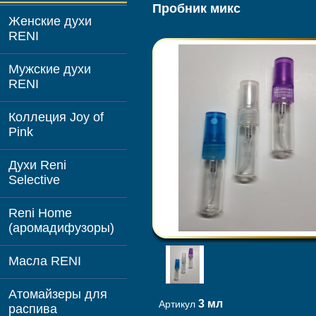
Пробник микс
Женские духи
RENI
Мужские духи
RENI
Коллеция Joy of
Pink
Духи Reni
Selective
Reni Home
(аромадифузоры)
Масла RENI
Атомайзеры для
3 мл
Артикул
распива